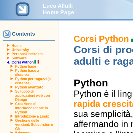
Luca Allulli
Home Page
Contents
Corsi Python
Home
Corsi di pr
University
Personal interests
adulti e rag
Software
Corsi Python
Python base
Python base a
distanza
Python per ragazzi (a
Python
distanza)
Python avanzato
Python è il li
Sviluppo di
applicazioni web con
Django
rapida crescit
Creazione di
interfacce utente in
sua semplicità, 
Python
Introduzione a Linux
Gestione delle
affermando in 
versioni: Subversion e
Git
Il docente