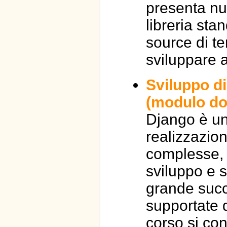
presenta nu
libreria sta
source di te
sviluppare 
Sviluppo d
(modulo do
Django è un'
realizzazio
complesse, 
sviluppo e 
grande succ
supportate 
corso si co