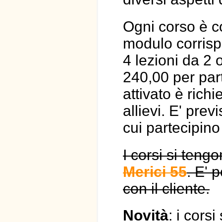
Ogni corso è c
modulo corrispo
4 lezioni da 2 
240,00 per par
attivato è rich
allievi. E' pre
cui partecipino
I corsi si teng
Merici 55
. E' 
con il cliente.
Novità
: i cors