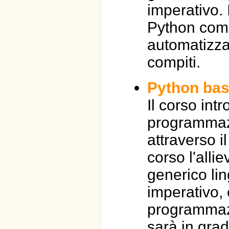
imperativo. 
Python come
automatizza
compiti.
Python bas
Il corso int
programmazi
attraverso i
corso l'allie
generico li
imperativo, 
programmazio
sarà in gra