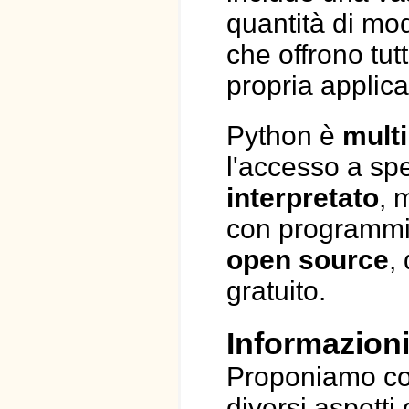
quantità di mod
che offrono tut
propria applic
Python è
mult
l'accesso a spe
interpretato
, 
con programmi e 
open source
,
gratuito.
Informazioni
Proponiamo cor
diversi aspetti