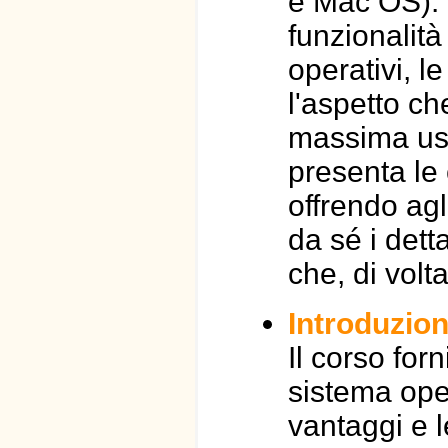
e Mac OS). 
funzionalità
operativi, 
l'aspetto ch
massima usab
presenta le 
offrendo agl
da sé i dett
che, di volt
Introduzion
Il corso for
sistema ope
vantaggi e l