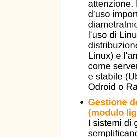
attenzione. 
d'uso importa
diametralmen
l'uso di Li
distribuzio
Linux) e l'
come server,
e stabile (U
Odroid o Ra
Gestione de
(modulo lig
I sistemi di
semplificano