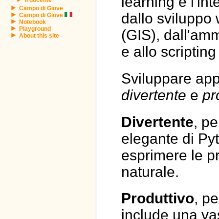
learning e l'int
Campo di Giove
dallo sviluppo 
Campo di Giove
Notebook
Playground
(GIS), dall'amm
About this site
e allo scriptin
Sviluppare app
divertente
e
pr
Divertente
, p
elegante di Py
esprimere le pr
naturale.
Produttivo
, p
include una va